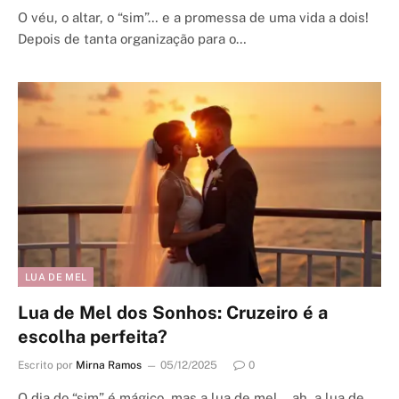
O véu, o altar, o “sim”… e a promessa de uma vida a dois!
Depois de tanta organização para o…
LUA DE MEL
Lua de Mel dos Sonhos: Cruzeiro é a
escolha perfeita?
Escrito por
Mirna Ramos
05/12/2025
0
O dia do “sim” é mágico, mas a lua de mel… ah, a lua de