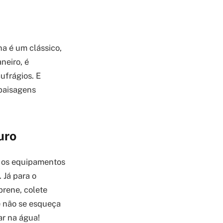
ha é um clássico,
neiro, é
ufrágios. E
 paisagens
uro
e os equipamentos
 Já para o
prene, colete
 e não se esqueça
ar na água!