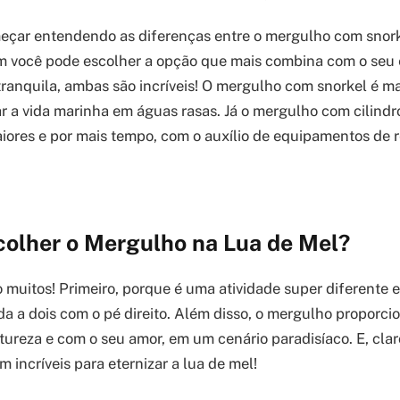
meçar entendendo as diferenças entre o mergulho com snor
im você pode escolher a opção que mais combina com o seu es
tranquila, ambas são incríveis! O mergulho com snorkel é mai
ar a vida marinha em águas rasas. Já o mergulho com cilindr
ores e por mais tempo, com o auxílio de equipamentos de 
colher o Mergulho na Lua de Mel?
o muitos! Primeiro, porque é uma atividade super diferente
da a dois com o pé direito. Além disso, o mergulho propor
ureza e com o seu amor, em um cenário paradisíaco. E, claro
 incríveis para eternizar a lua de mel!