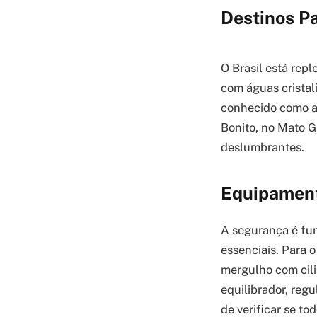
Destinos Pa
O Brasil está rep
com águas cristali
conhecido como a 
Bonito, no Mato G
deslumbrantes.
Equipament
A segurança é fu
essenciais. Para o
mergulho com cili
equilibrador, regu
de verificar se t