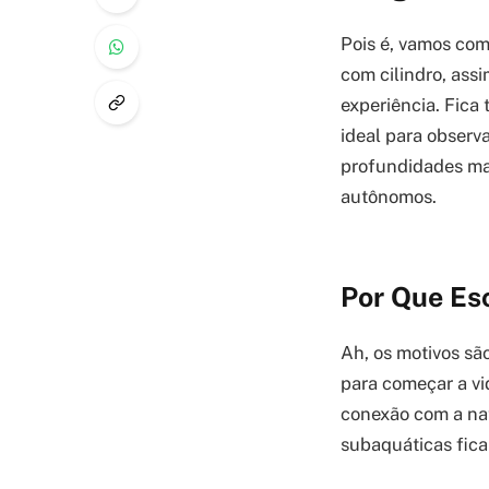
Pois é, vamos co
com cilindro, ass
experiência. Fica 
ideal para observ
profundidades mai
autônomos.
Por Que Es
Ah, os motivos sã
para começar a vi
conexão com a nat
subaquáticas ficam