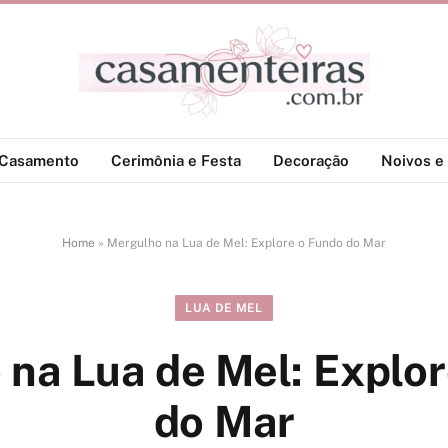
-Casamento
Cerimônia e Festa
Decoração
Noivos e 
Home
»
Mergulho na Lua de Mel: Explore o Fundo do Mar
LUA DE MEL
na Lua de Mel: Explo
do Mar