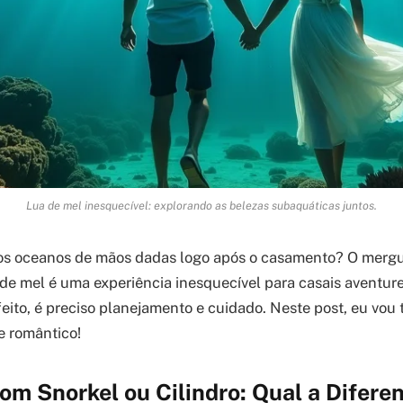
Lua de mel inesquecível: explorando as belezas subaquáticas juntos.
 os oceanos de mãos dadas logo após o casamento? O merg
 de mel é uma experiência inesquecível para casais aventure
feito, é preciso planejamento e cuidado. Neste post, eu vou 
e romântico!
m Snorkel ou Cilindro: Qual a Difere