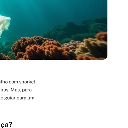
ulho com snorkel
iros. Mas, para
te guiar para um
nça?