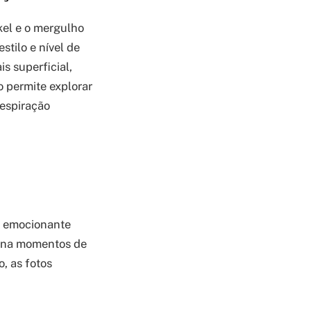
kel e o mergulho
tilo e nível de
s superficial,
o permite explorar
respiração
 e emocionante
ciona momentos de
, as fotos