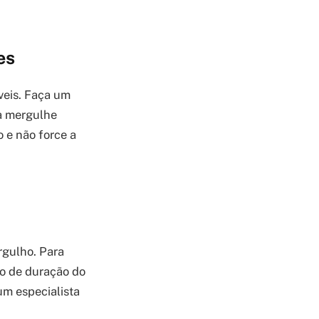
es
veis. Faça um
ca mergulhe
o e não force a
rgulho. Para
po de duração do
um especialista