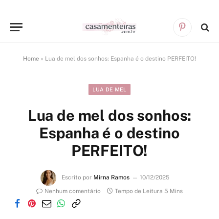
Pinterest
Home
»
Lua de mel dos sonhos: Espanha é o destino PERFEITO!
LUA DE MEL
Lua de mel dos sonhos:
Espanha é o destino
PERFEITO!
Escrito por
Mirna Ramos
10/12/2025
Nenhum comentário
Tempo de Leitura 5 Mins