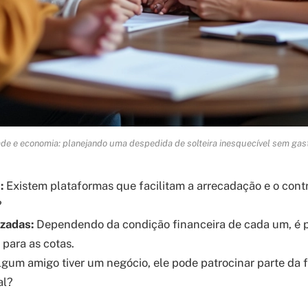
ade e economia: planejando uma despedida de solteira inesquecível sem gas
:
Existem plataformas que facilitam a arrecadação e o contr
?
zadas:
Dependendo da condição financeira de cada um, é po
 para as cotas.
gum amigo tiver um negócio, ele pode patrocinar parte da 
al?