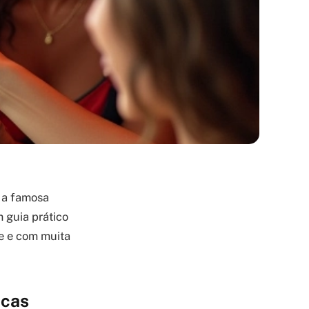
m a famosa
 guia prático
e e com muita
icas