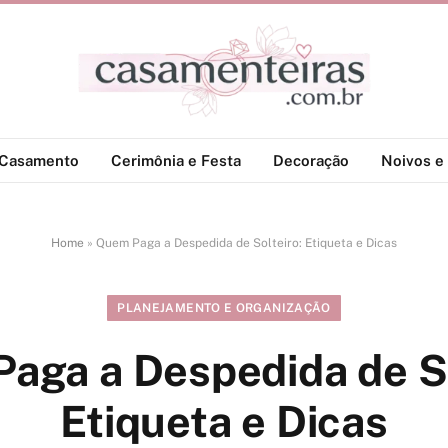
-Casamento
Cerimônia e Festa
Decoração
Noivos e 
Home
»
Quem Paga a Despedida de Solteiro: Etiqueta e Dicas
PLANEJAMENTO E ORGANIZAÇÃO
aga a Despedida de So
Etiqueta e Dicas