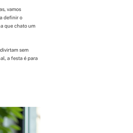
as, vamos
 definir o
ina que chato um
 divirtam sem
al, a festa é para