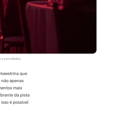
s e convidados.
 maestrina que
 não apenas
mentos mais
ibrante da pista
isso é possível