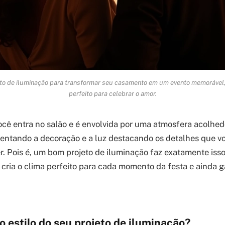
eto de iluminação para transformar seu casamento em um evento memorável,
perfeito para celebrar o amor.
ocê entra no salão e é envolvida por uma atmosfera acolhed
ntando a decoração e a luz destacando os detalhes que vo
r. Pois é, um bom projeto de iluminação faz exatamente isso!
 cria o clima perfeito para cada momento da festa e ainda g
o estilo do seu projeto de iluminação?