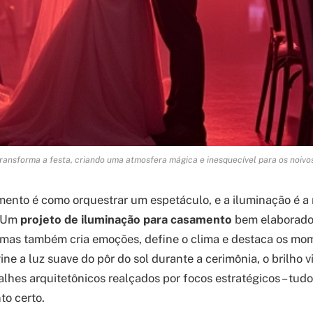
ransforma a festa, criando uma atmosfera mágica e inesquecível para os noivo
ento é como orquestrar um espetáculo, e a iluminação é a
. Um
projeto de iluminação para casamento
bem elaborado
 mas também cria emoções, define o clima e destaca os mo
ne a luz suave do pôr do sol durante a cerimônia, o brilho v
lhes arquitetônicos realçados por focos estratégicos – tudo 
o certo.