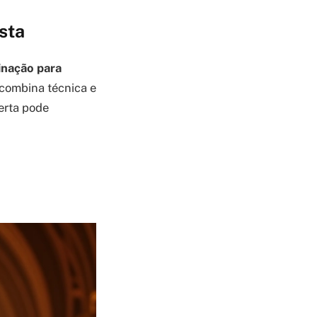
sta
inação para
 combina técnica e
erta pode