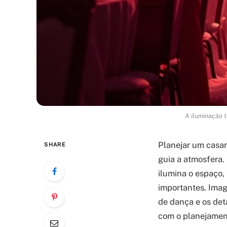
A iluminação t
Planejar um casam
SHARE
guia a atmosfera
ilumina o espaço,
importantes. Imagi
de dança e os deta
com o planejament