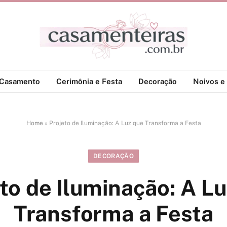
-Casamento
Cerimônia e Festa
Decoração
Noivos e 
Home
»
Projeto de Iluminação: A Luz que Transforma a Festa
DECORAÇÃO
to de Iluminação: A L
Transforma a Festa