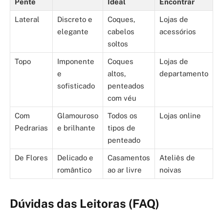
Pente
Ideal
Encontrar
Lateral
Discreto e
Coques,
Lojas de
elegante
cabelos
acessórios
soltos
Topo
Imponente
Coques
Lojas de
e
altos,
departamento
sofisticado
penteados
com véu
Com
Glamouroso
Todos os
Lojas online
Pedrarias
e brilhante
tipos de
penteado
De Flores
Delicado e
Casamentos
Ateliês de
romântico
ao ar livre
noivas
Dúvidas das Leitoras (FAQ)