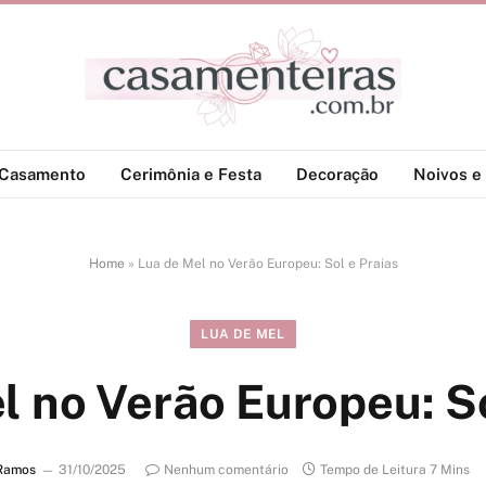
-Casamento
Cerimônia e Festa
Decoração
Noivos e 
Home
»
Lua de Mel no Verão Europeu: Sol e Praias
LUA DE MEL
l no Verão Europeu: So
Ramos
31/10/2025
Nenhum comentário
Tempo de Leitura 7 Mins