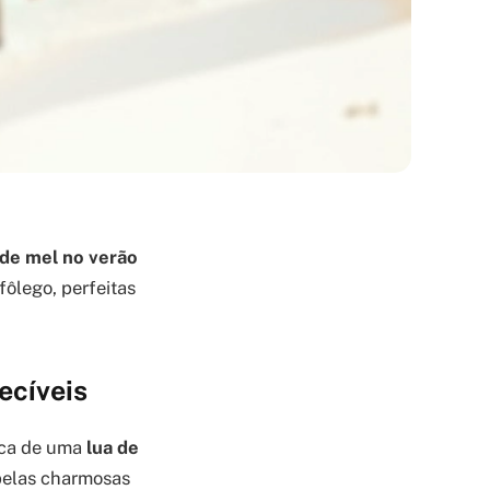
 de mel no verão
fôlego, perfeitas
ecíveis
sca de uma
lua de
pelas charmosas