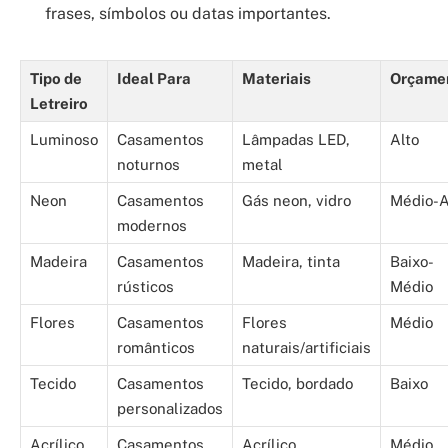
frases, símbolos ou datas importantes.
Tipo de
Ideal Para
Materiais
Orçame
Letreiro
Luminoso
Casamentos
Lâmpadas LED,
Alto
noturnos
metal
Neon
Casamentos
Gás neon, vidro
Médio-A
modernos
Madeira
Casamentos
Madeira, tinta
Baixo-
rústicos
Médio
Flores
Casamentos
Flores
Médio
românticos
naturais/artificiais
Tecido
Casamentos
Tecido, bordado
Baixo
personalizados
Acrílico
Casamentos
Acrílico
Médio