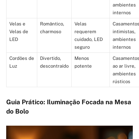
ambientes
internos
Velas e
Romântico,
Velas
Casamento
Velas de
charmoso
requerem
intimistas,
LED
cuidado, LED
ambientes
seguro
internos
Cordões de
Divertido,
Menos
Casamento
Luz
descontraído
potente
ao ar livre,
ambientes
rústicos
Guia Prático: Iluminação Focada na Mesa
do Bolo