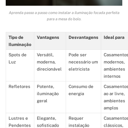
Aprenda passo a passo como instalar a iluminação focada perfeita
para a mesa do bolo.
Tipo de
Vantagens
Desvantagens
Ideal para
Iluminação
Spots de
Versátil,
Pode ser
Casamento
Luz
moderna,
necessário um
modernos,
direcionável
eletricista
ambientes
internos
Refletores
Potente,
Consumo de
Casamento
iluminação
energia
ao ar livre,
geral
ambientes
amplos
Lustres e
Elegante,
Requer
Casamento
Pendentes
sofisticado
instalação
clássicos,