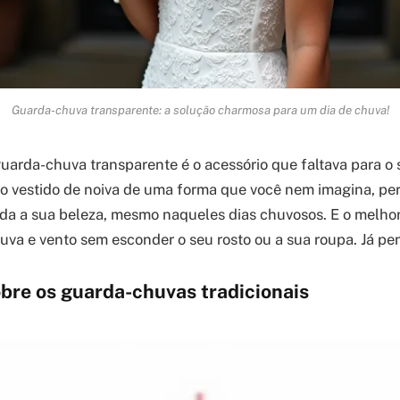
Guarda-chuva transparente: a solução charmosa para um dia de chuva!
 guarda-chuva transparente é o acessório que faltava para o 
 vestido de noiva de uma forma que você nem imagina, per
da a sua beleza, mesmo naqueles dias chuvosos. E o melho
uva e vento sem esconder o seu rosto ou a sua roupa. Já p
bre os guarda-chuvas tradicionais