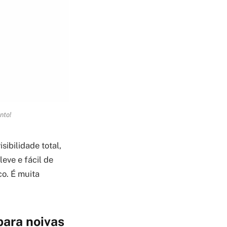
nto!
ibilidade total,
leve e fácil de
co. É muita
para noivas