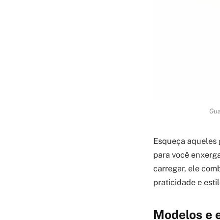
Gua
Esqueça aqueles g
para você enxergar
carregar, ele com
praticidade e esti
Modelos e e