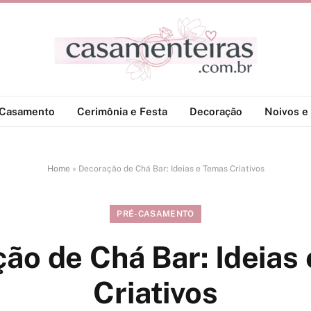
-Casamento
Cerimônia e Festa
Decoração
Noivos e 
Home
»
Decoração de Chá Bar: Ideias e Temas Criativos
PRÉ-CASAMENTO
ão de Chá Bar: Ideias
Criativos