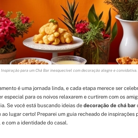
Inspiração para um Chá Bar inesquecível com decoração alegre e convidativa.
mento é uma jornada linda, e cada etapa merece ser celebr
especial para os noivos relaxarem e curtirem com os amigo
ia. Se você está buscando ideias de
decoração de chá bar
c
 ao lugar certo! Preparei um guia recheado de inspirações 
e com a identidade do casal.