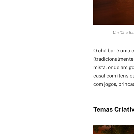
Um ‘Chá Bar
O chá bar é uma 
(tradicionalmente
mista, onde amigo
casal com itens pa
com jogos, brinca
Temas Criati