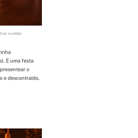
rar a união.
zinha
). É uma festa
 presentear o
do e descontraído,