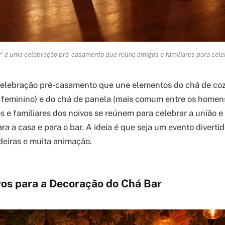
’ é uma celebração pré-casamento que reúne amigos e familiares para celeb
celebração pré-casamento que une elementos do chá de co
 feminino) e do chá de panela (mais comum entre os homens
s e familiares dos noivos se reúnem para celebrar a união e
ra a casa e para o bar. A ideia é que seja um evento diverti
deiras e muita animação.
vos para a Decoração do Chá Bar