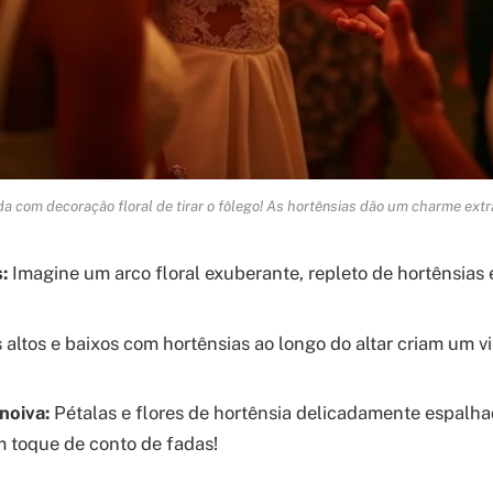
a com decoração floral de tirar o fôlego! As hortênsias dão um charme extr
:
Imagine um arco floral exuberante, repleto de hortênsias 
altos e baixos com hortênsias ao longo do altar criam um v
noiva:
Pétalas e flores de hortênsia delicadamente espalh
 toque de conto de fadas!