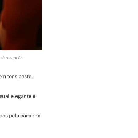
a à recepção.
em tons pastel.
isual elegante e
adas pelo caminho