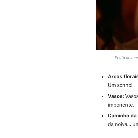
Festa animad
Arcos florais
Um sonho!
Vasos:
Vasos 
imponente.
Caminho da 
da noiva… um