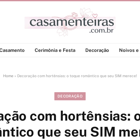
-Casamento
Cerimônia e Festa
Decoração
Noivos e 
Home
»
Decoração com hortênsias: o toque romântico que seu SIM merece!
DECORAÇÃO
ção com hortênsias: 
ntico que seu SIM me