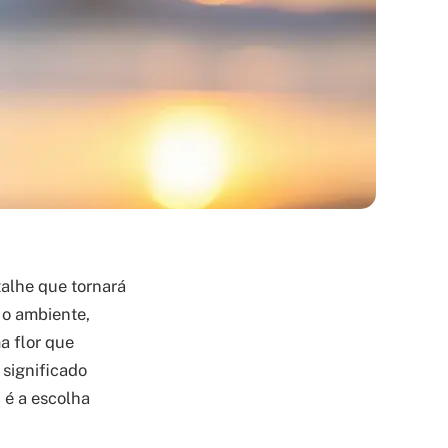
talhe que tornará
 o ambiente,
a flor que
 significado
s
é a escolha