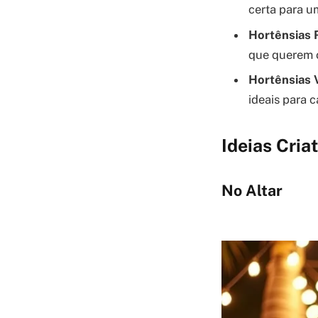
certa para u
Hortênsias 
que querem 
Hortênsias 
ideais para c
Ideias Cria
No Altar