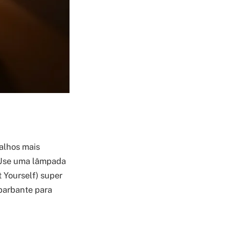
alhos mais
. Use uma lâmpada
 Yourself) super
 barbante para