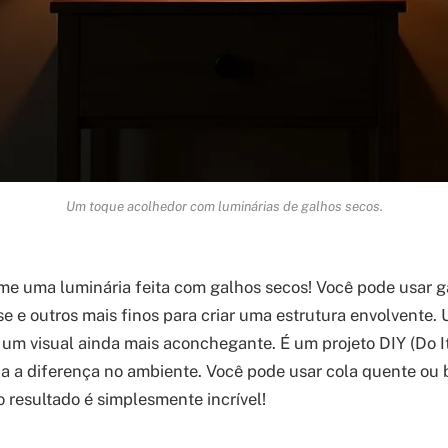
Um toque acolhedor com luminárias de galhos secos.
e uma luminária feita com galhos secos! Você pode usar g
se e outros mais finos para criar uma estrutura envolvente
 um visual ainda mais aconchegante. É um projeto DIY (Do It
oda a diferença no ambiente. Você pode usar cola quente ou
 o resultado é simplesmente incrível!