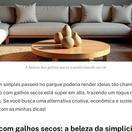
A beleza dos galhos secos transformando um lar.
 simples passeio no parque poderia render ideias tão char
 com galhos secos está super em alta, trazendo um toque r
. Se você busca uma alternativa criativa, econômica e suste
com as minhas dicas!
com galhos secos: a beleza da simplic