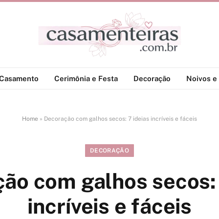
-Casamento
Cerimônia e Festa
Decoração
Noivos e 
Home
»
Decoração com galhos secos: 7 ideias incríveis e fáceis
DECORAÇÃO
ão com galhos secos: 
incríveis e fáceis