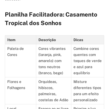
Planilha Facilitadora: Casamento
Tropical dos Sonhos
Item
Descrição
Dicas
Paleta de
Cores vibrantes
Combine cores
Cores
(laranja, pink,
quentes com
amarelo) com
toques de verde
tons neutros
e azul para
(branco, bege)
equilíbrio
Flores e
Orquídeas,
Misture
Folhagens
hibiscos,
diferentes tipos
palmeiras,
para um efeito
costelas de Adão
personalizado
Local
Espaço ao ar livre
Priorize a luz