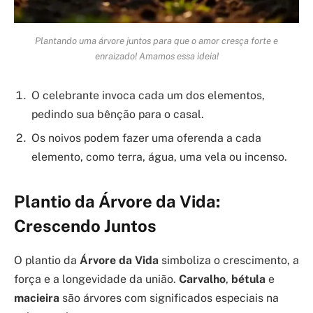
Plantando uma árvore juntos para que o amor cresça forte e
enraizado! Amamos essa ideia!
O celebrante invoca cada um dos elementos,
pedindo sua bênção para o casal.
Os noivos podem fazer uma oferenda a cada
elemento, como terra, água, uma vela ou incenso.
Plantio da Árvore da Vida:
Crescendo Juntos
O plantio da
Árvore da Vida
simboliza o crescimento, a
força e a longevidade da união.
Carvalho
,
bétula
e
macieira
são árvores com significados especiais na