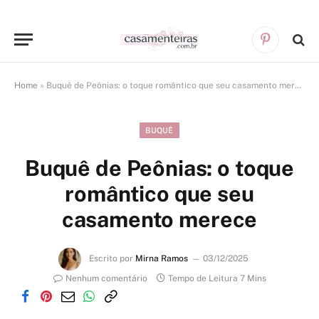
Pinterest
Home
»
Buquê de Peônias: o toque romântico que seu casamento merece
BUQUÊ
Buquê de Peônias: o toque
romântico que seu
casamento merece
Escrito por
Mirna Ramos
03/12/2025
Nenhum comentário
Tempo de Leitura 7 Mins