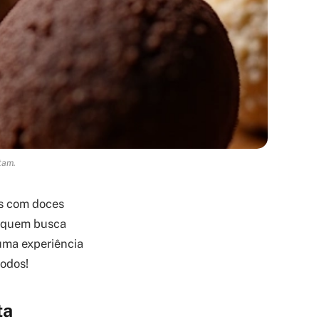
tam.
os com doces
a quem busca
 uma experiência
todos!
ta