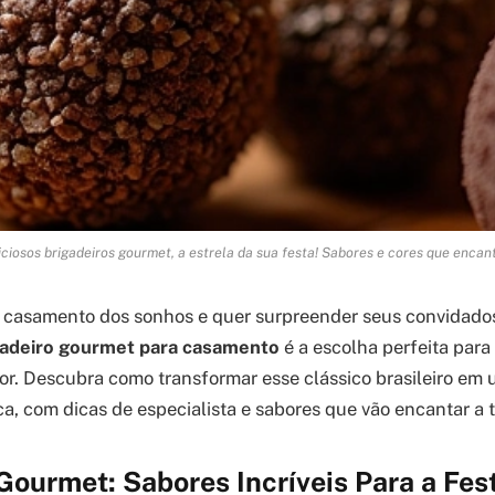
iciosos brigadeiros gourmet, a estrela da sua festa! Sabores e cores que encan
o casamento dos sonhos e quer surpreender seus convidad
gadeiro gourmet para casamento
é a escolha perfeita par
bor. Descubra como transformar esse clássico brasileiro em
a, com dicas de especialista e sabores que vão encantar a 
Gourmet: Sabores Incríveis Para a Fes