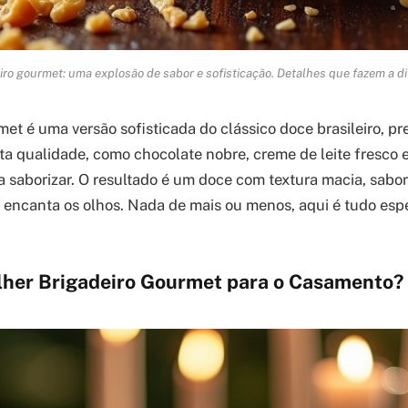
iro gourmet: uma explosão de sabor e sofisticação. Detalhes que fazem a di
met é uma versão sofisticada do clássico doce brasileiro, p
lta qualidade, como chocolate nobre, creme de leite fresco 
a saborizar. O resultado é um doce com textura macia, sabo
encanta os olhos. Nada de mais ou menos, aqui é tudo espe
lher Brigadeiro Gourmet para o Casamento?