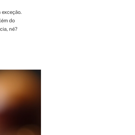
a exceção.
além do
cia, né?