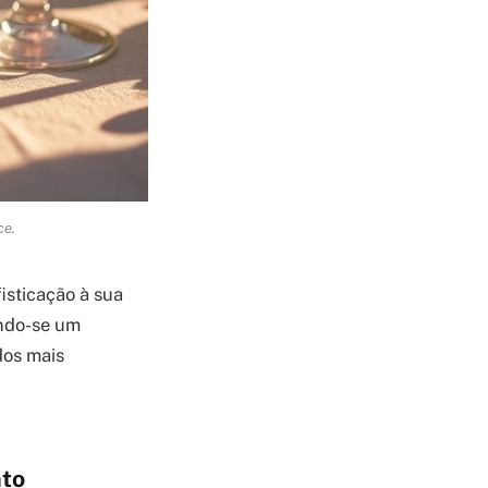
ce.
isticação à sua
ando-se um
dos mais
nto