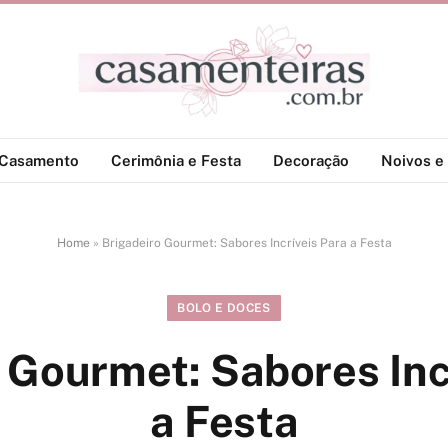
-Casamento
Cerimônia e Festa
Decoração
Noivos e 
Home
»
Brigadeiro Gourmet: Sabores Incríveis Para a Festa
BOLO E DOCES
 Gourmet: Sabores Inc
a Festa