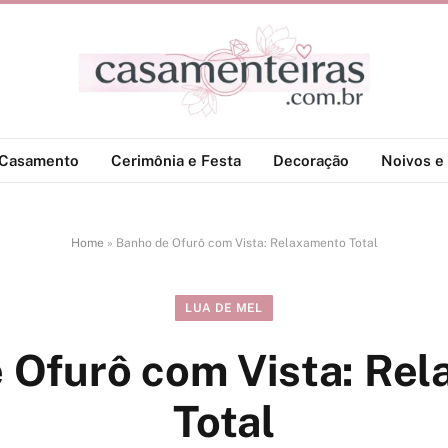
-Casamento
Cerimônia e Festa
Decoração
Noivos e 
Home
»
Banho de Ofurô com Vista: Relaxamento Total
LUA DE MEL
 Ofurô com Vista: Re
Total