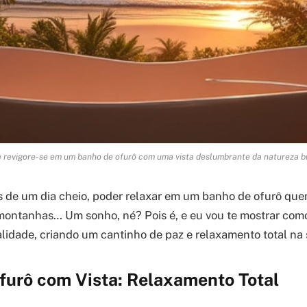
 revigore-se em um banho de ofurô com uma vista deslumbrante da natureza br
s de um dia cheio, poder relaxar em um banho de ofurô qu
s montanhas… Um sonho, né? Pois é, e eu vou te mostrar com
lidade, criando um cantinho de paz e relaxamento total na 
furô com Vista: Relaxamento Total