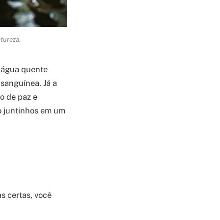
tureza.
A água quente
 sanguínea. Já a
o de paz e
do juntinhos em um
s certas, você