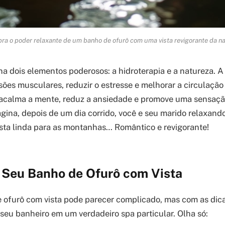
ra o poder relaxante de um banho de ofurô com uma vista revigorante da na
a dois elementos poderosos: a hidroterapia e a natureza. 
nsões musculares, reduzir o estresse e melhorar a circulação
 acalma a mente, reduz a ansiedade e promove uma sensaçã
agina, depois de um dia corrido, você e seu marido relaxan
sta linda para as montanhas… Romântico e revigorante!
 Seu Banho de Ofurô com Vista
 ofurô com vista pode parecer complicado, mas com as dica
seu banheiro em um verdadeiro spa particular. Olha só: