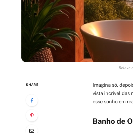
Relaxe e
Imagina só, depoi
SHARE
vista incrível da
esse sonho em rea
Banho de O