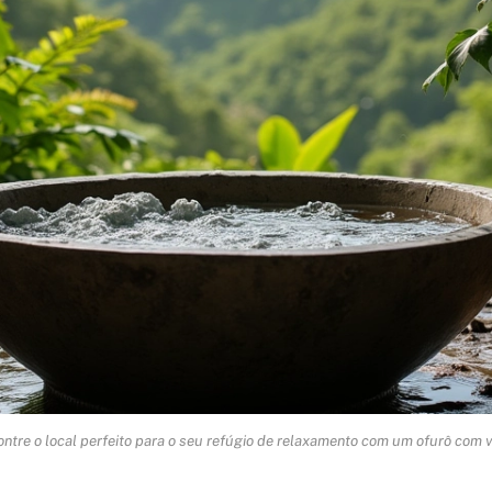
ntre o local perfeito para o seu refúgio de relaxamento com um ofurô com v