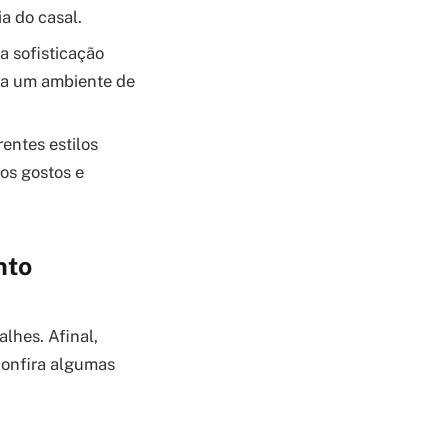
a do casal.
 sofisticação
ia um ambiente de
entes estilos
os gostos e
nto
lhes. Afinal,
confira algumas