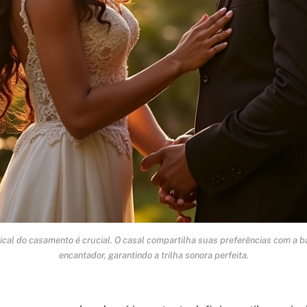
usical do casamento é crucial. O casal compartilha suas preferências com a 
encantador, garantindo a trilha sonora perfeita.