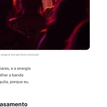
legria em perfeita sintonia!
ares, e a energia
lher a banda
quila, porque eu,
 Casamento