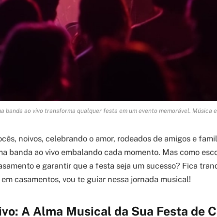
a banda ao vivo transforma qualquer festa em um evento memorável. Música e a
ocês, noivos, celebrando o amor, rodeados de amigos e famili
ma banda ao vivo embalando cada momento. Mas como esco
casamento e garantir que a festa seja um sucesso? Fica tran
 em casamentos, vou te guiar nessa jornada musical!
ivo: A Alma Musical da Sua Festa de