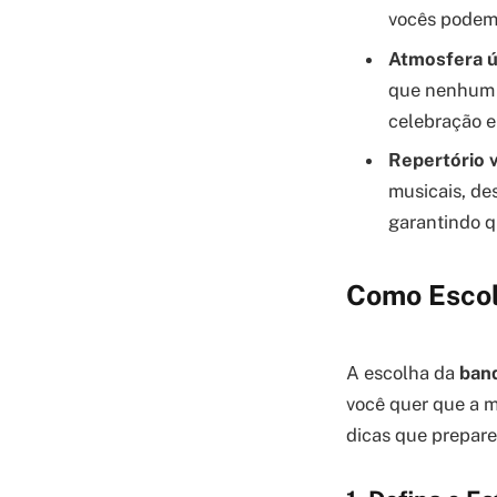
vocês podem 
Atmosfera ú
que nenhum o
celebração e
Repertório v
musicais, de
garantindo q
Como Escol
A escolha da
band
você quer que a m
dicas que prepare