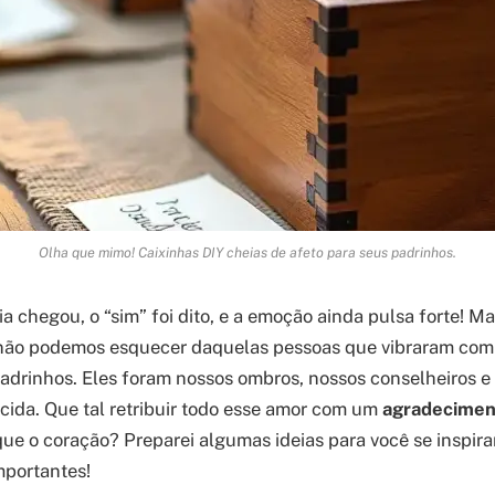
Olha que mimo! Caixinhas DIY cheias de afeto para seus padrinhos.
a chegou, o “sim” foi dito, e a emoção ainda pulsa forte! Mas
não podemos esquecer daquelas pessoas que vibraram com a
adrinhos. Eles foram nossos ombros, nossos conselheiros e
cida. Que tal retribuir todo esse amor com um
agradecimen
ue o coração? Preparei algumas ideias para você se inspirar
mportantes!