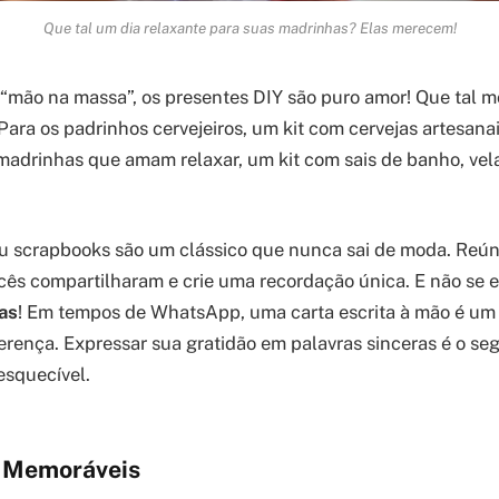
Que tal um dia relaxante para suas madrinhas? Elas merecem!
 “mão na massa”, os presentes DIY são puro amor! Que tal 
Para os padrinhos cervejeiros, um kit com cervejas artesana
 madrinhas que amam relaxar, um kit com sais de banho, vel
ou scrapbooks são um clássico que nunca sai de moda. Reú
ês compartilharam e crie uma recordação única. E não se 
as
! Em tempos de WhatsApp, uma carta escrita à mão é um 
ferença. Expressar sua gratidão em palavras sinceras é o s
esquecível.
s Memoráveis