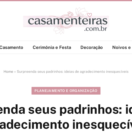
-Casamento
Cerimônia e Festa
Decoração
Noivos e 
Home
»
Surpreenda seus padrinhos: ideias de agradecimento inesquecíveis
PLANEJAMENTO E ORGANIZAÇÃO
nda seus padrinhos: i
adecimento inesquecí