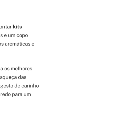
montar
kits
is e um copo
as aromáticas e
na os melhores
esqueça das
gesto de carinho
egredo para um